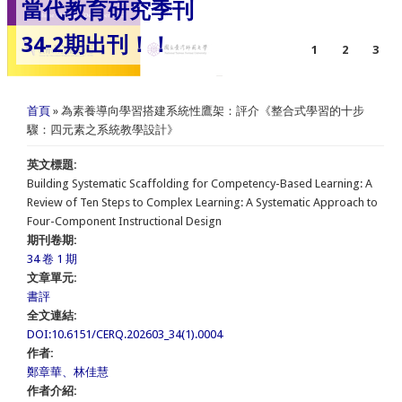
當代教育研究季刊
34-2期出刊！！
1
2
3
您在這裡
首頁
» 為素養導向學習搭建系統性鷹架：評介《整合式學習的十步
驟：四元素之系統教學設計》
英文標題:
Building Systematic Scaffolding for Competency-Based Learning: A
Review of Ten Steps to Complex Learning: A Systematic Approach to
Four-Component Instructional Design
期刊卷期:
34 卷 1 期
文章單元:
書評
全文連結:
DOI:10.6151/CERQ.202603_34(1).0004
作者:
鄭章華、林佳慧
作者介紹: