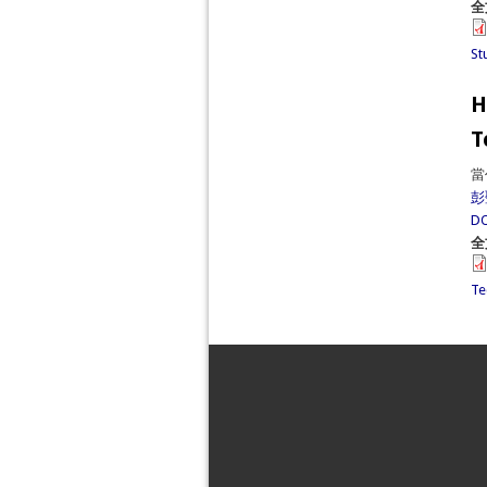
全
St
H
T
當
彭
DO
全
Te