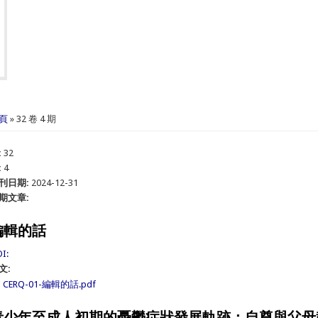
在這裡
頁
» 32 卷 4 期
:
32
:
4
刊日期:
2024-12-31
期文章:
編輯的話
I:
文:
CERQ-01-編輯的話.pdf
青少年至成人初期的憂鬱症狀發展軌跡：自尊與父母