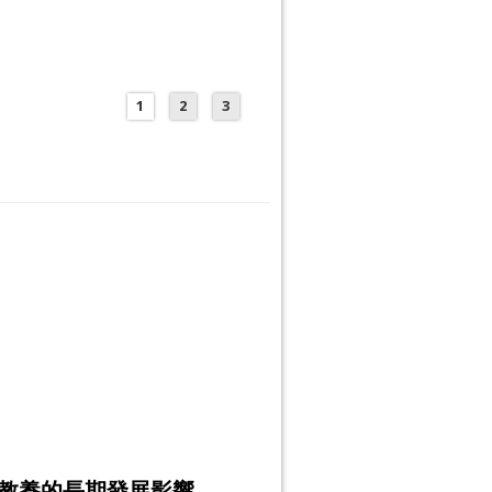
1
2
3
教養的長期發展影響