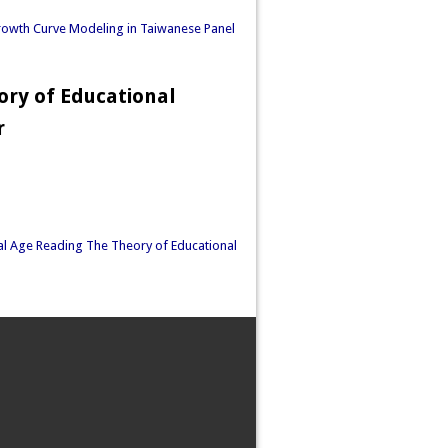
Growth Curve Modeling in Taiwanese Panel
ory of Educational
r
l Age Reading The Theory of Educational