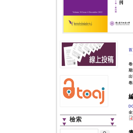
您
首
卷
期
出
卷
DO
全
檢索
搜尋