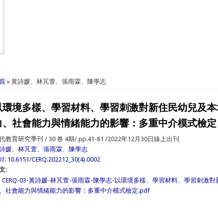
在這裡
頁
» 黃詩媛、林芃萱、張雨霖、陳學志
以環境多樣、學習材料、學習刺激對新住民幼兒及本
力、社會能力與情緒能力的影響：多重中介模式檢定
代教育研究季刊 / 30 卷 4期/ pp.41-81 /2022年12月30日線上出刊
詩媛、林芃萱、張雨霖、陳學志
I: 10.6151/CERQ.202212_30(4).0002
文:
CERQ-03-黃詩媛-林芃萱-張雨霖-陳學志-以環境多樣、學習材料、學習刺
、社會能力與情緒能力的影響：多重中介模式檢定.pdf