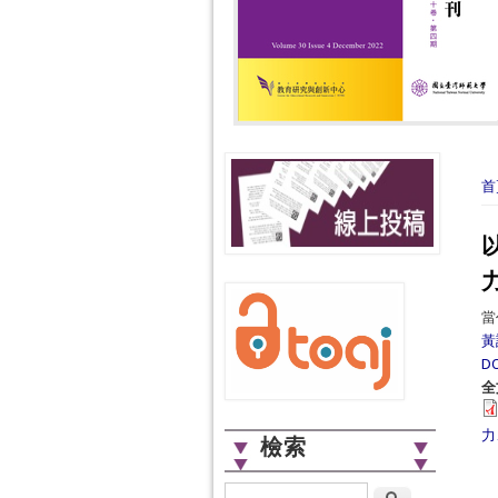
您
首
當
黃
DO
全
力
檢索
搜尋