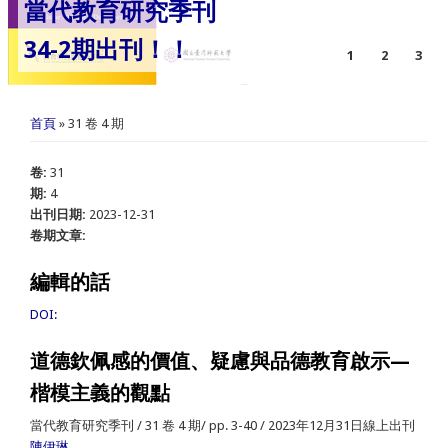
當代教育研究季刊
34-2期出刊！！
1
2
3
您在這裡
首頁
» 31 卷 4 期
卷:
31
期:
4
出刊日期:
2023-12-31
卷期文章:
編輯的話
DOI:
道德欽佩感的價值、疑慮與品德教育啟示—
楷模主義的觀點
當代教育研究季刊 / 31 卷 4 期/ pp. 3-40 / 2023年12月31日線上出刊
陳伊琳