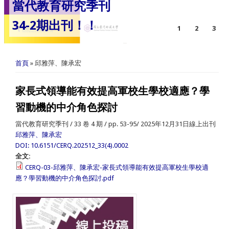
當代教育研究季刊
34-2期出刊！！
1
2
3
您在這裡
首頁
» 邱雅萍、陳承宏
家長式領導能有效提高軍校生學校適應？學
習動機的中介角色探討
當代教育研究季刊 / 33 卷 4 期 / pp. 53-95/ 2025年12月31日線上出刊
邱雅萍、陳承宏
DOI: 10.6151/CERQ.202512_33(4).0002
全文:
CERQ-03-邱雅萍、陳承宏-家長式領導能有效提高軍校生學校適
應？學習動機的中介角色探討.pdf